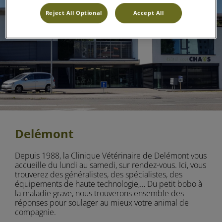
Reject All Optional
Accept All
Delémont
Depuis 1988, la Clinique Vétérinaire de Delémont vous
accueille du lundi au samedi, sur rendez-vous. Ici, vous
trouverez des généralistes, des spécialistes, des
équipements de haute technologie,… Du petit bobo à
la maladie grave, nous trouverons ensemble des
réponses pour soulager au mieux votre animal de
compagnie.