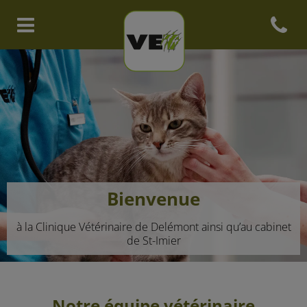
Open con
Page d'accueil de Clinique vété
Bienvenue
à la Clinique Vétérinaire de Delémont ainsi qu’au cabinet
de St-Imier
Notre équipe vétérinaire