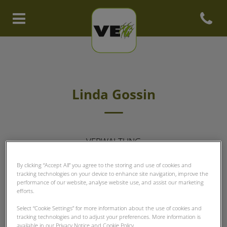
Open con
Homepage Clinique vétérinair
Linda Gossin
VERWALTUNG
By clicking “Accept All” you agree to the storing and use of cookies and
tracking technologies on your device to enhance site navigation, improve the
performance of our website, analyse website use, and assist our marketing
efforts.
Select “Cookie Settings” for more information about the use of cookies and
tracking technologies and to adjust your preferences. More information is
available in our Privacy Notice and Cookie Policy.