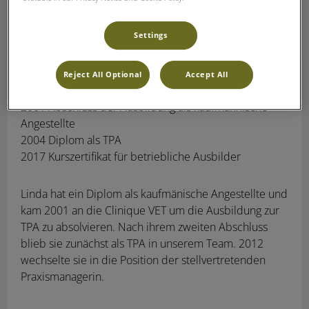
Settings
Reject All Optional
Accept All
Linda Gossin
Klinikmanagerin
2001 Abschluss der Ausbildung als kaufmännische
Angestellte
2004 Diplom als TPA
2017 Kurszertifikat für betriebliche Ausbilder
Linda hat ein Diplom als kaufmänische Angestellte und
kam 2001 an die Clinique VET um die Ausbildung zur
TPA zu absolvieren. Nach ihrem zweiten Abschluss
blieb sie zunächst als TPA in unserem Team. 2012
wechselte sie in die Position der stellvertretenden
Praxismanagerin.