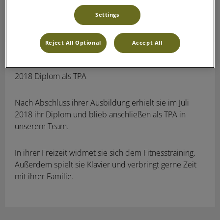
Settings
Reject All Optional
Accept All
Léa Pandelli
TPA
2018 Diplom als TPA
Nach Abschluss ihrer Ausbildung erhielt sie im Juli
2018 ihr Diplom und blieb anschließen als TPA in
unserem Team.
In ihrer Freizeit widmet sie sich dem Fitnesstraining.
Außerdem spielt sie Klavier und verbringt gerne Zeit
mit ihrer Familie.