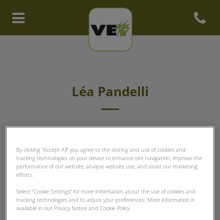
Open con
Homepage Clinique vétérinair
Léa Pandelli
FACHPERSONAL
By clicking “Accept All” you agree to the storing and use of cookies and
tracking technologies on your device to enhance site navigation, improve the
performance of our website, analyse website use, and assist our marketing
efforts.
Select “Cookie Settings” for more information about the use of cookies and
tracking technologies and to adjust your preferences. More information is
available in our Privacy Notice and Cookie Policy.