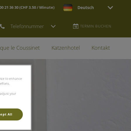
 21 36 30 (CHF 3.50 / Minute)
Deutsch
Telefonnummer
TERMIN BUCHEN
que le Coussinet
Katzenhotel
Kontakt
evice to enhance
fforts.
 adjust your
ept All