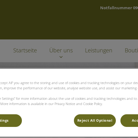
Notfallnummer 0900
t
Startseite
Über uns
Leistungen
Bouti
Accept All” you agree to the storing and use of cookies and tracking technologies on your d
on, improve the performance of our website, analyse website use, and assist our marketing e
ie Settings” for more information about the use of cookies and tracking technologies and to
More information is available in our Privacy Notice and Cookie Policy.
tings
Reject All Optional
Acc