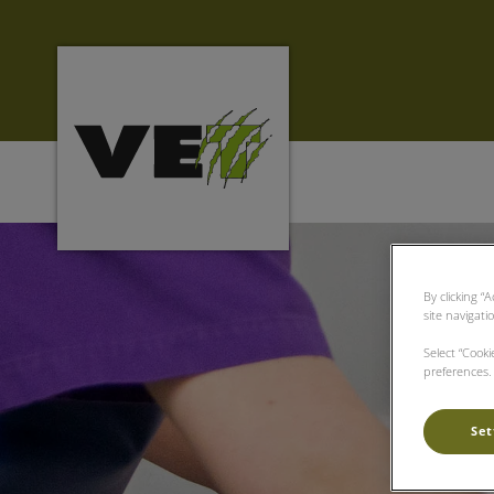
Homepage Clinique vétérinaire Delémon
By clicking “
site navigati
Select “Cook
preferences. 
Set