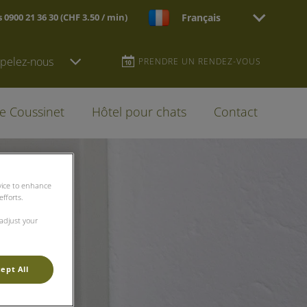
0900 21 36 30 (CHF 3.50 / min)
Français
pelez-nous
PRENDRE UN RENDEZ-VOUS
le Coussinet
Hôtel pour chats
Contact
evice to enhance
fforts.
 adjust your
ept All