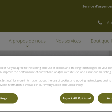
Service d’urgences 
Ap
elémont
A propos de nous
Nos services
Boutique 
Accept All” you agree to the storing and use of cookies and tracking technologies on your d
on, improve the performance of our website, analyse website use, and assist our marketing e
ie Settings” for more information about the use of cookies and tracking technologies and to
More information is available in our Privacy Notice and Cookie Policy.
tings
Reject All Optional
Acc