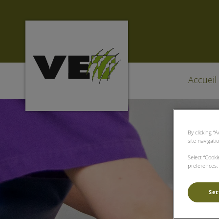
Page d'accueil de Clinique vétérinaire D
Accueil
By clicking “
site navigati
Select “Cook
preferences. 
Set