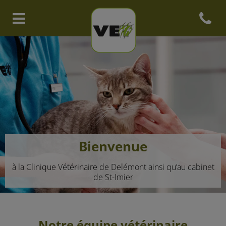
Open con
Page d'accueil de Clinique vété
Bienvenue
à la Clinique Vétérinaire de Delémont ainsi qu’au cabinet
de St-Imier
Notre équipe vétérinaire