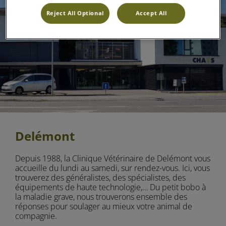
Reject All Optional
Accept All
Delémont
Depuis 1988, la Clinique Vétérinaire de Delémont vous
accueille du lundi au samedi, sur rendez-vous. Ici, vous
trouverez des généralistes, des spécialistes, des
équipements de haute technologie,… Du petit bobo à
la maladie grave, nous trouverons ensemble des
réponses pour soulager au mieux votre animal de
compagnie.